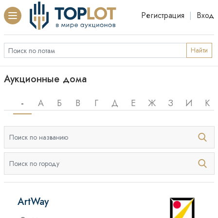
Регистрация
|
Вход
Найти
Аукционные дома
-
А
Б
В
Г
Д
Е
Ж
З
И
К
ArtWay