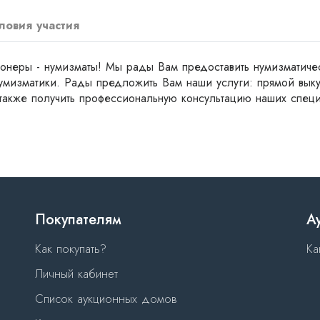
ловия участия
онеры - нумизматы! Мы рады Вам предоставить нумизматиче
мизматики. Рады предложить Вам наши услуги: прямой выкуп
 также получить профессиональную консультацию наших специ
Покупателям
А
Как покупать?
Ка
Личный кабинет
Список аукционных домов