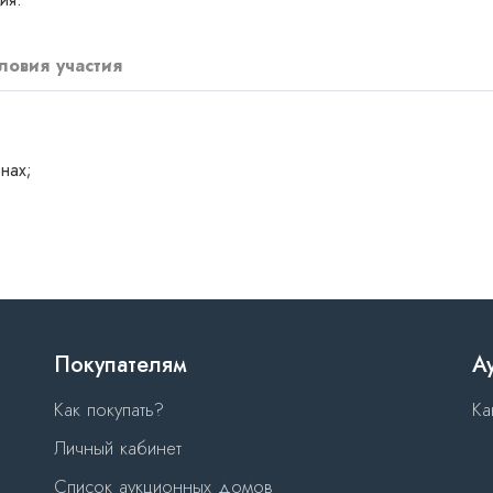
ловия участия
нах;
Покупателям
А
Как покупать?
Ка
Личный кабинет
Список аукционных домов