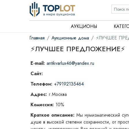
АУКЦИОНЫ
КАТЕГ
Главная
Аукционные дома
⚡️ЛУЧШЕЕ ПР
⚡️ЛУЧШЕЕ ПРЕДЛОЖЕНИЕ⚡️
E-mail:
antikvarlux46@yandex.ru
Сайт:
Телефон:
+79192135464
Адрес:
г.Москва
Комиссия:
10%
Краткое описание:
Мы нумизматический супе
душе в высокой степени сохранности, от прос
монеты, интересующих Вас позиций и состоян