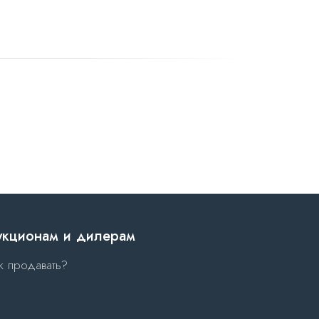
укционам и дилерам
к продавать?