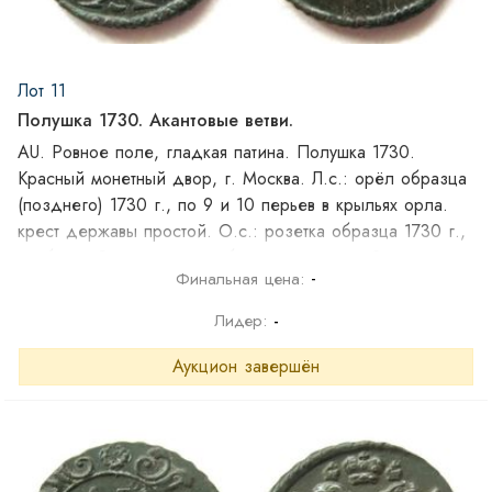
Лот 11
Полушка 1730. Акантовые ветви.
AU. Ровное поле, гладкая патина. Полушка 1730.
Красный монетный двор, г. Москва. Л.с.: орёл образца
(позднего) 1730 г., по 9 и 10 перьев в крыльях орла.
крест державы простой. О.с.: розетка образца 1730 г.,
арабески 2-х завитковые, боковые ветви по 9 листочков
-
Финальная цена:
в каждой ветви, нижние ветви акантовые с обвязкой
(бантом).
Лидер:
-
Аукцион завершён