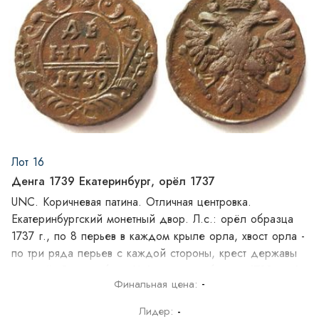
Лот 16
Денга 1739 Екатеринбург, орёл 1737
UNC. Коричневая патина. Отличная центровка.
Екатеринбургский монетный двор. Л.с.: орёл образца
1737 г., по 8 перьев в каждом крыле орла, хвост орла -
по три ряда перьев с каждой стороны, крест державы
простой. О.с.: шаблон №6, розетка образца 1738 г., 6-
-
Финальная цена:
ти лепестковая особого рисунка (в народе "гвоздика")
боковые ветви - по 7 листочков с каждой стороны,
Лидер:
-