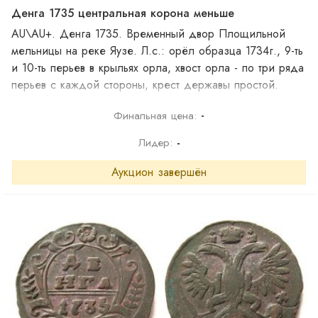
Денга 1735 центральная корона меньше
AU\AU+. Денга 1735. Временный двор Площильной
мельницы на реке Яузе. Л.с.: орёл образца 1734г., 9-ть
и 10-ть перьев в крыльях орла, хвост орла - по три ряда
перьев с каждой стороны, крест державы простой.
навершие скипетра в форме креста, центральная корона
-
Финальная цена:
меньше. O.с.: шаблон №5, розетка образца 1731г., 5-ти
лепестковая, внутри в форме гвоздики, боковые ветви -
Лидер:
-
по 11-ть листочков с каждой стороны, нижние ветви с
обвязкой (бантом).
Аукцион завершён