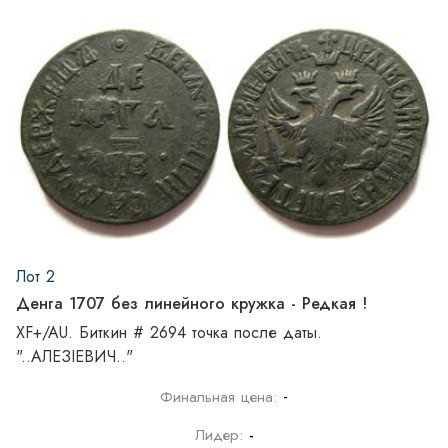
Лот 2
Денга 1707 без линейного кружка - Редкая !
XF+/AU. Биткин # 2694 точка после даты.
"..АЛЕЗIEВИЧ.."
-
Финальная цена:
Лидер:
-