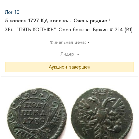
Лот 10
5 копеек 1727 КД копеiкъ - Очень редкие !
XF+. "ПЯТЬ КОПЪIКЬ". Орел больше..Биткин # 314 (R1)
-
Финальная цена:
Лидер:
-
Аукцион завершён