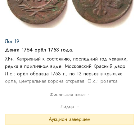
Лот 19
Денга 1754 орёл 1753 года.
XF+. Капризный к состоянию, последний год чеканки,
редка в приличном виде. Московский Красный двор.
Л.с.: орёл образца 1753 г., по 13 перьев в крыльях
орла, центральная корона открытая. O.с.: розетка
образца 1743 г., 6-ти лепестковая в форме цветка.
-
Финальная цена:
боковые ветви по 12 листочков.
Лидер:
-
Аукцион завершён