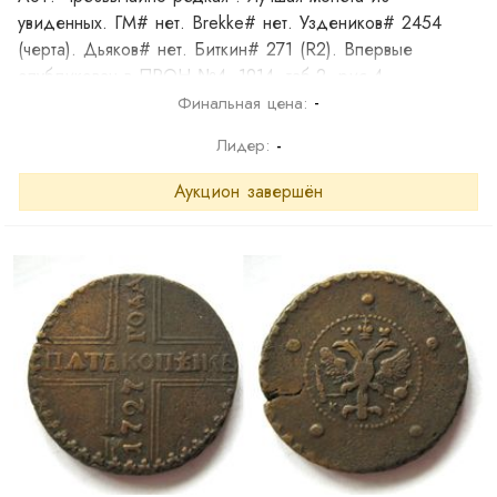
увиденных. ГМ# нет. Brekke# нет. Уздеников# 2454
(черта). Дьяков# нет. Биткин# 271 (R2). Впервые
опубликован в ПРОН №4, 1914, таб.2, рис.4.
-
Финальная цена:
Лидер:
-
Аукцион завершён