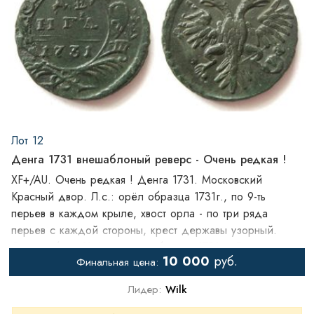
Лот 12
Денга 1731 внешаблоный реверс - Очень редкая !
XF+/AU. Очень редкая ! Денга 1731. Московский
Красный двор. Л.с.: орёл образца 1731г., по 9-ть
перьев в каждом крыле, хвост орла - по три ряда
перьев с каждой стороны, крест державы узорный.
O.с.: шаблон №4, розетка образца 1731г., 5-ти
10 000
руб.
Финальная цена:
лепестковая, внутри в форме гвоздики, набитая поверх
4-х лепестковой, боковые ветви - по 7 листочков с
Лидер:
Wilk
каждой стороны, нижние ветви пальмовые с обвязкой