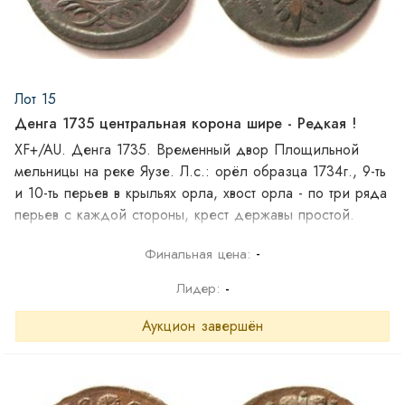
Лот 15
Денга 1735 центральная корона шире - Редкая !
XF+/AU. Денга 1735. Временный двор Площильной
мельницы на реке Яузе. Л.с.: орёл образца 1734г., 9-ть
и 10-ть перьев в крыльях орла, хвост орла - по три ряда
перьев с каждой стороны, крест державы простой.
навершие скипетра в форме креста, центральная корона
-
Финальная цена:
меньше. O.с.: шаблон №5, розетка образца 1731г., 5-ти
лепестковая, внутри в форме гвоздики, боковые ветви -
Лидер:
-
по 11-ть листочков с каждой стороны, нижние ветви с
обвязкой (бантом).
Аукцион завершён